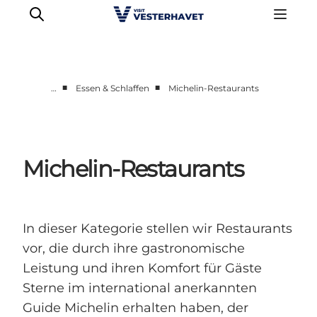
■
■
…
Essen & Schlaffen
Michelin-Restaurants
Events
Erlebnisse
Unsere Städte
Michelin-Restaurants
Essen & Übernachtung
Tickets kaufen
Plane deine Reise
In dieser Kategorie stellen wir Restaurants
vor, die durch ihre gastronomische
Leistung und ihren Komfort für Gäste
Sterne im international anerkannten
Guide Michelin erhalten haben, der