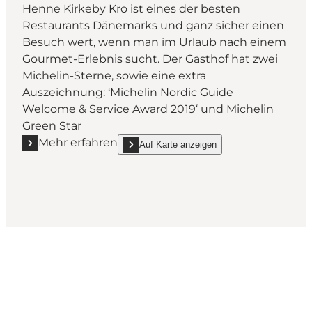
Henne Kirkeby Kro ist eines der besten
Restaurants Dänemarks und ganz sicher einen
Besuch wert, wenn man im Urlaub nach einem
Gourmet-Erlebnis sucht. Der Gasthof hat zwei
Michelin-Sterne, sowie eine extra
Auszeichnung: ‘Michelin Nordic Guide
Welcome & Service Award 2019‘ und Michelin
Green Star
Mehr erfahren
Auf Karte anzeigen
Mehr erfahren "Henne Kirkeby Kro"
show Henne Kirkeby Kro on_map
Social Media