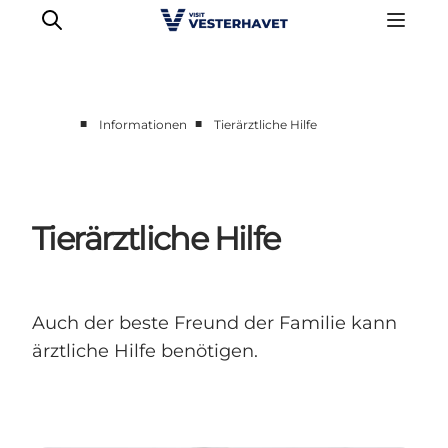
■
■
Informationen
Tierärztliche Hilfe
Events
Erlebnisse
Unsere Städte
Tierärztliche Hilfe
Essen & Übernachtung
Tickets kaufen
Plane deine Reise
Auch der beste Freund der Familie kann
ärztliche Hilfe benötigen.