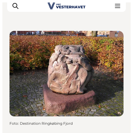
Künstler und Kunsthandwerker
Events
Erlebnisse
Unsere Städte
Essen & Übernachtung
Tickets kaufen
Plane deine Reise
Foto
:
Destination Ringkøbing Fjord