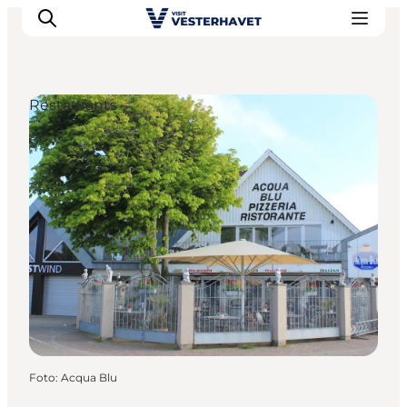
Restaurants
Events
Erlebnisse
Unsere Städte
Essen & Übernachtung
Tickets kaufen
Plane deine Reise
Foto
:
Acqua Blu