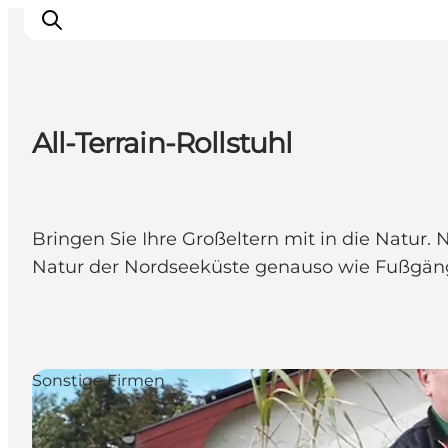
All-Terrain-Rollstuhl
Events
Erlebnisse
Unsere Städte
Bringen Sie Ihre Großeltern mit in die Natur.
Essen & Übernachtung
Natur der Nordseeküste genauso wie Fußgäng
Tickets kaufen
Plane deine Reise
Sonstige Firmen