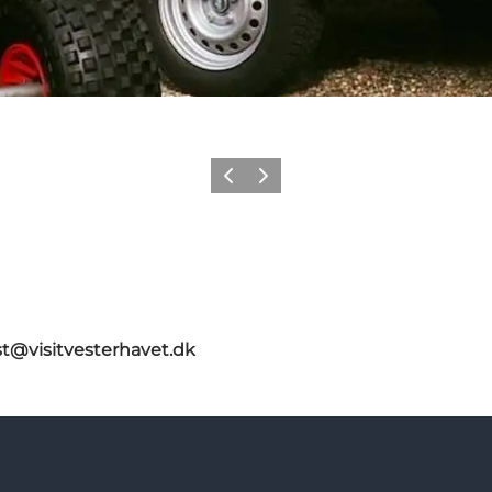
Zurück
Weiter
st@visitvesterhavet.dk