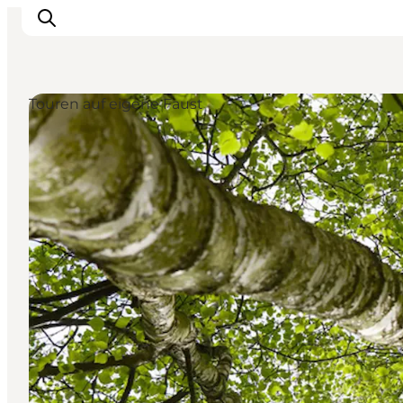
Touren auf eigene Faust
Events
Erlebnisse
Unsere Städte
Essen & Übernachtung
Tickets kaufen
Plane deine Reise