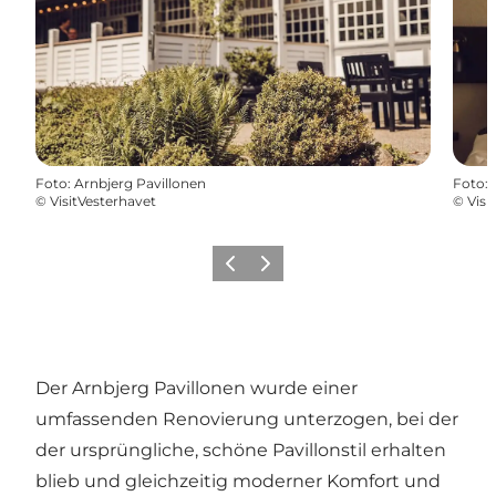
Foto
:
Arnbjerg Pavillonen
Foto
:
©
VisitVesterhavet
©
Visi
Zurück
Weiter
Der Arnbjerg Pavillonen wurde einer
umfassenden Renovierung unterzogen, bei der
der ursprüngliche, schöne Pavillonstil erhalten
blieb und gleichzeitig moderner Komfort und