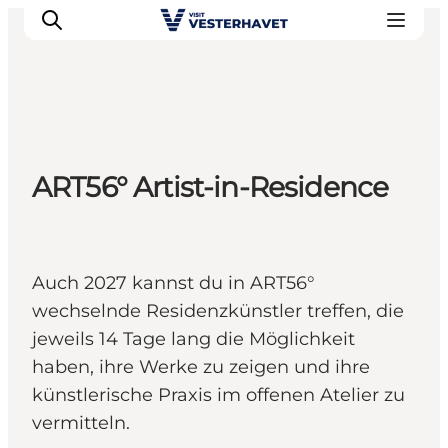
Events
ART56° Artist-in-Residence
Erlebnisse
Unsere Städte
Essen & Übernachtung
Tickets kaufen
Auch 2027 kannst du in ART56°
Plane deine Reise
wechselnde Residenzkünstler treffen, die
jeweils 14 Tage lang die Möglichkeit
haben, ihre Werke zu zeigen und ihre
künstlerische Praxis im offenen Atelier zu
vermitteln.