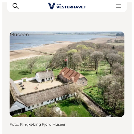
Museen
Events
Erlebnisse
Unsere Städte
Essen & Übernachtung
Tickets kaufen
Plane deine Reise
Foto
:
Ringkøbing Fjord Museer