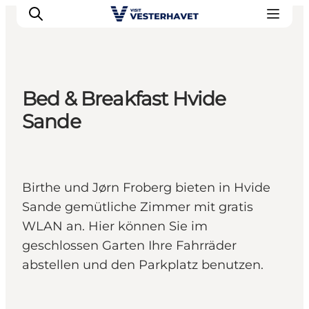
Bed & Breakfast Hvide
Events
Sande
Erlebnisse
Unsere Städte
Essen & Übernachtung
Birthe und Jørn Froberg bieten in Hvide
Tickets kaufen
Sande gemütliche Zimmer mit gratis
Plane deine Reise
WLAN an. Hier können Sie im
geschlossen Garten Ihre Fahrräder
abstellen und den Parkplatz benutzen.