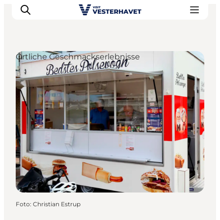
Örtliche Geschmackserlebnisse
Events
Erlebnisse
Unsere Städte
Essen & Übernachtung
Tickets kaufen
Plane deine Reise
Foto
:
Christian Estrup