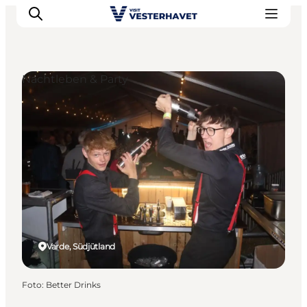
Nachtleben & Party
Events
Erlebnisse
Unsere Städte
Essen & Übernachtung
Tickets kaufen
Plane deine Reise
Varde, Südjütland
Foto
:
Better Drinks