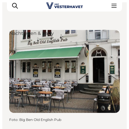
Nachtleben & Party
Events
Erlebnisse
Unsere Städte
Essen & Übernachtung
Tickets kaufen
Plane deine Reise
Foto
:
Big Ben Old English Pub