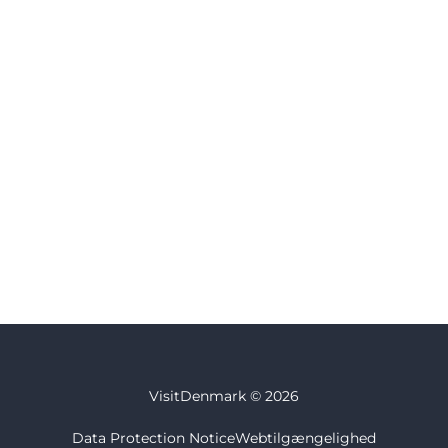
VisitDenmark ©
2026
Data Protection Notice
Webtilgængelighed