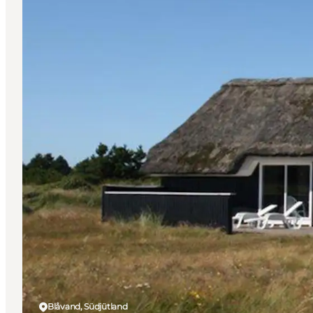
Blåvand, Südjütland