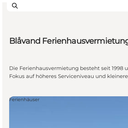
Blåvand Ferienhausvermietun
Events
Erlebnisse
Unsere Städte
Die Ferienhausvermietung besteht seit 1998 un
Essen & Übernachtung
Fokus auf höheres Serviceniveau und kleinere
Tickets kaufen
Plane deine Reise
Ferienhäuser