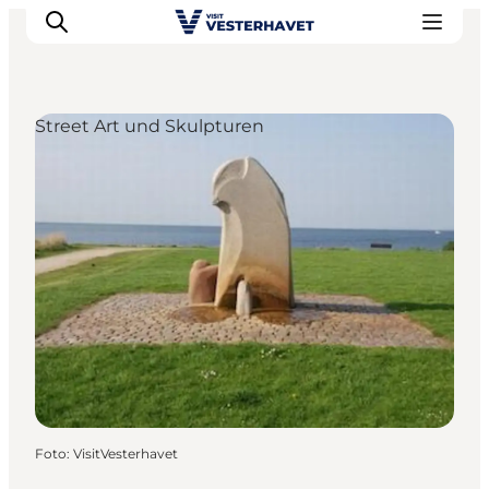
Street Art und Skulpturen
Events
Erlebnisse
Unsere Städte
Essen & Übernachtung
Tickets kaufen
Plane deine Reise
Foto
:
VisitVesterhavet