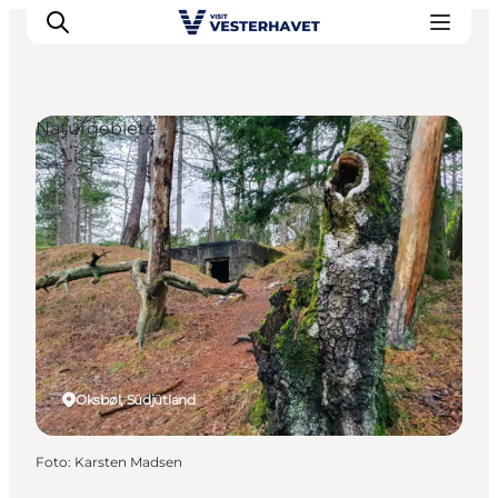
Naturgebiete
Events
Erlebnisse
Unsere Städte
Essen & Übernachtung
Tickets kaufen
Plane deine Reise
Oksbøl, Südjütland
Foto
:
Karsten Madsen