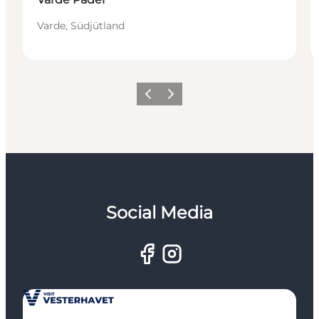
Varde, Südjütland
Zurück
Weiter
Social Media