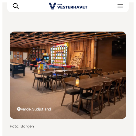
Sport und Aktivitäten
Events
Erlebnisse
Unsere Städte
Essen & Übernachtung
Tickets kaufen
Plane deine Reise
Varde, Südjütland
Foto
:
Borgen