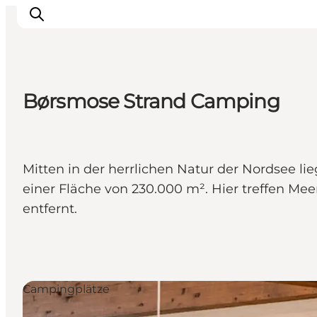
Børsmose Strand Camping
Events
Erlebnisse
Unsere Städte
Mitten in der herrlichen Natur der Nordsee l
Essen & Übernachtung
einer Fläche von 230.000 m². Hier treffen Me
Tickets kaufen
entfernt.
Plane deine Reise
Campingplätze