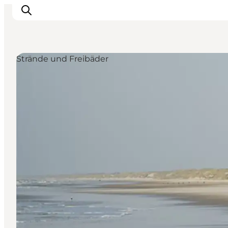
Strände und Freibäder
Events
Erlebnisse
Unsere Städte
Essen & Übernachtung
Tickets kaufen
Plane deine Reise