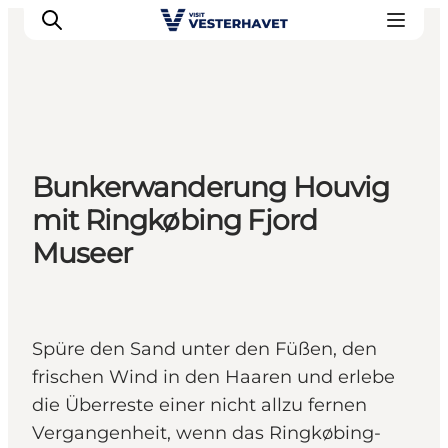
Events
Bunkerwanderung Houvig
Erlebnisse
mit Ringkøbing Fjord
Unsere Städte
Museer
Essen & Übernachtung
Tickets kaufen
Plane deine Reise
Spüre den Sand unter den Füßen, den
frischen Wind in den Haaren und erlebe
die Überreste einer nicht allzu fernen
Vergangenheit, wenn das Ringkøbing-