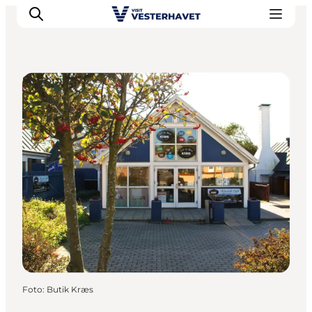
Shopping
Events
Erlebnisse
Unsere Städte
Essen & Übernachtung
Tickets kaufen
Plane deine Reise
Foto
:
Butik Kræs