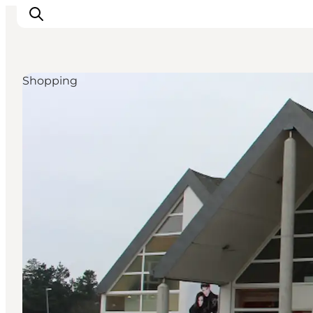
Shopping
Events
Erlebnisse
Unsere Städte
Essen & Übernachtung
Tickets kaufen
Plane deine Reise