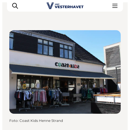
Shopping
Events
Erlebnisse
Unsere Städte
Essen & Übernachtung
Tickets kaufen
Plane deine Reise
Foto
:
Coast Kids Henne Strand