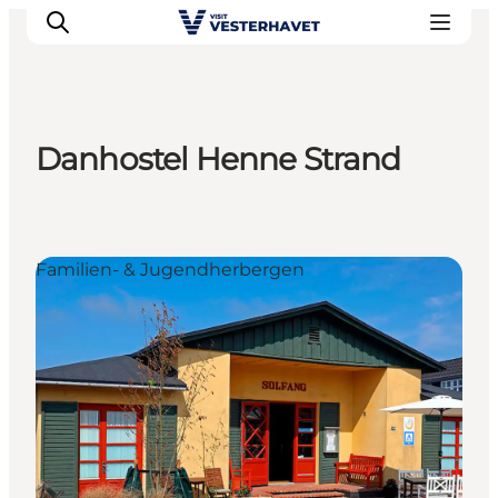
Danhostel Henne Strand
Events
Erlebnisse
Unsere Städte
Familien- & Jugendherbergen
Essen & Übernachtung
Tickets kaufen
Plane deine Reise