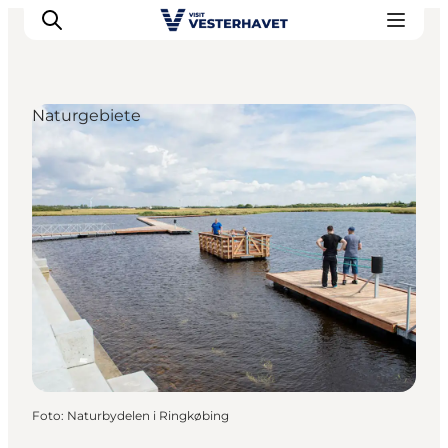
Naturgebiete
Events
Erlebnisse
Unsere Städte
Essen & Übernachtung
Tickets kaufen
Plane deine Reise
Foto
:
Naturbydelen i Ringkøbing