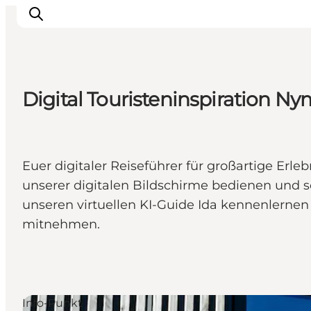
Digital Touristeninspiration 
Events
Erlebnisse
Unsere Städte
Euer digitaler Reiseführer für großartige Erl
Essen & Übernachtung
unserer digitalen Bildschirme bedienen und 
Tickets kaufen
unseren virtuellen KI-Guide Ida kennenlernen
Plane deine Reise
mitnehmen.
Info-Punkt