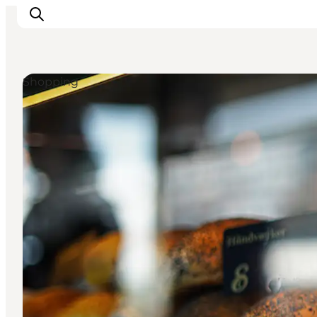
Shopping
Events
Erlebnisse
Unsere Städte
Essen & Übernachtung
Tickets kaufen
Plane deine Reise