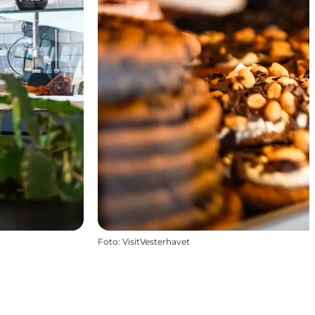
Foto
:
VisitVesterhavet