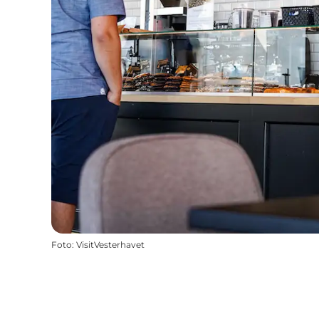
Foto
:
VisitVesterhavet