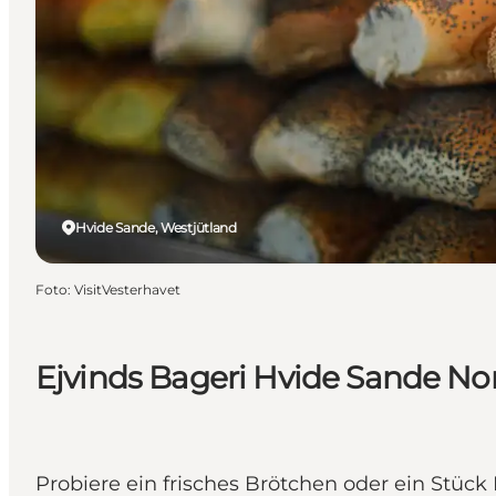
Hvide Sande, Westjütland
Foto
:
VisitVesterhavet
Ejvinds Bageri Hvide Sande No
Probiere ein frisches Brötchen oder ein Stück