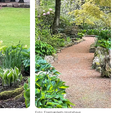
Foto
:
Enemærkets Hostahave