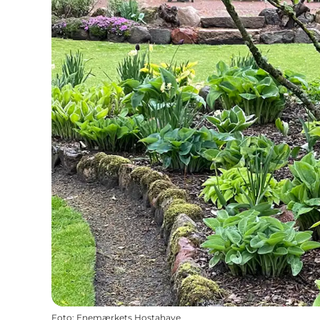
Foto
:
Enemærkets Hostahave