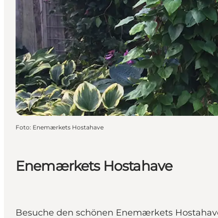
Foto
:
Enemærkets Hostahave
Enemærkets Hostahave
Besuche den schönen Enemærkets Hostahave, de