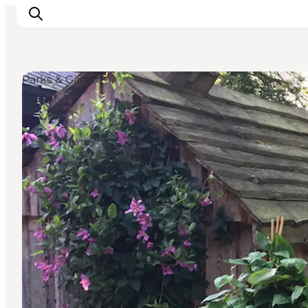
Parks & Gärten
Events
Erlebnisse
Unsere Städte
Essen & Übernachtung
Tickets kaufen
Plane deine Reise