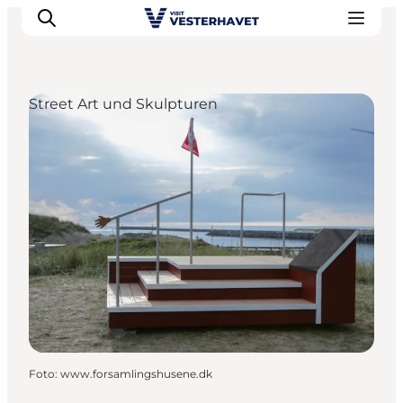
Street Art und Skulpturen
Events
Erlebnisse
Unsere Städte
Essen & Übernachtung
Tickets kaufen
Plane deine Reise
Foto
:
www.forsamlingshusene.dk