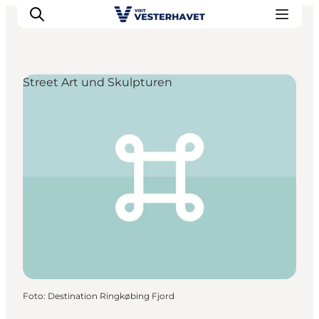
Street Art und Skulpturen
Events
Erlebnisse
Unsere Städte
Essen & Übernachtung
Tickets kaufen
Plane deine Reise
Foto
:
Destination Ringkøbing Fjord