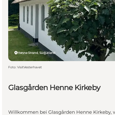
Henne Strand, Südjütland
Foto
:
VisitVesterhavet
Glasgården Henne Kirkeby
Willkommen bei Glasgården Henne Kirkeby, w