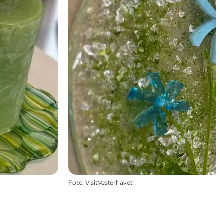
Foto
:
VisitVesterhavet