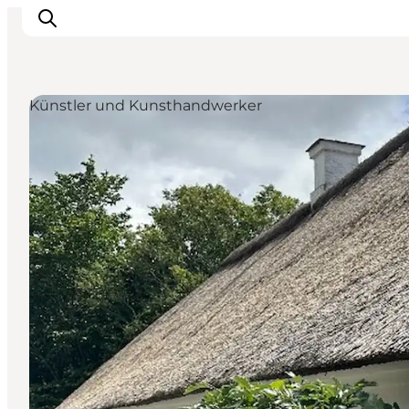
Künstler und Kunsthandwerker
Events
Erlebnisse
Unsere Städte
Essen & Übernachtung
Tickets kaufen
Plane deine Reise