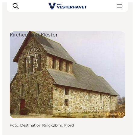
Kirchen und Klöster
Events
Erlebnisse
Unsere Städte
Essen & Übernachtung
Tickets kaufen
Plane deine Reise
Foto
:
Destination Ringkøbing Fjord