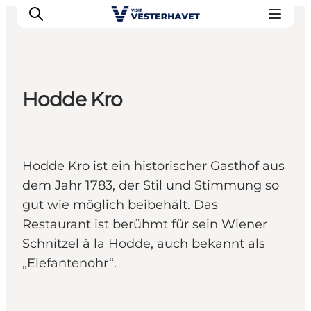
Hodde Kro
Events
Erlebnisse
Unsere Städte
Hodde Kro ist ein historischer Gasthof aus
Essen & Übernachtung
dem Jahr 1783, der Stil und Stimmung so
Tickets kaufen
gut wie möglich beibehält. Das
Plane deine Reise
Restaurant ist berühmt für sein Wiener
Schnitzel à la Hodde, auch bekannt als
„Elefantenohr“.