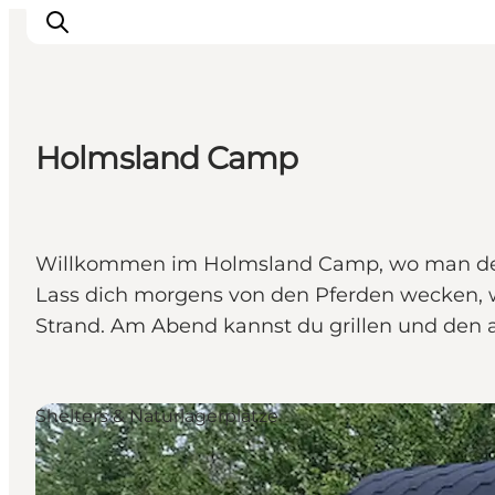
Holmsland Camp
Events
Erlebnisse
Unsere Städte
Willkommen im Holmsland Camp, wo man den S
Essen & Übernachtung
Lass dich morgens von den Pferden wecken,
Tickets kaufen
Strand. Am Abend kannst du grillen und d
Plane deine Reise
Shelters & Naturlagerplätze