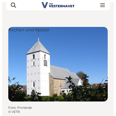
Kirchen und Klöster
Events
Erlebnisse
Unsere Städte
Essen & Übernachtung
Tickets kaufen
Plane deine Reise
Foto
:
ProVarde
©
VETR