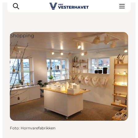
Shopping
Events
Erlebnisse
Unsere Städte
Essen & Übernachtung
Tickets kaufen
Plane deine Reise
Foto
:
Hornvarefabrikken