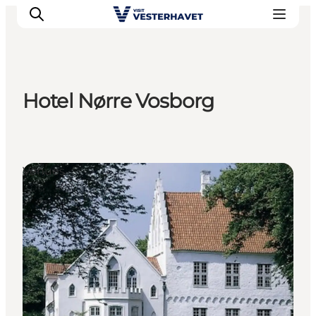
Hotel Nørre Vosborg
Events
Erlebnisse
Unsere Städte
Venues
Essen & Übernachtung
Tickets kaufen
Plane deine Reise