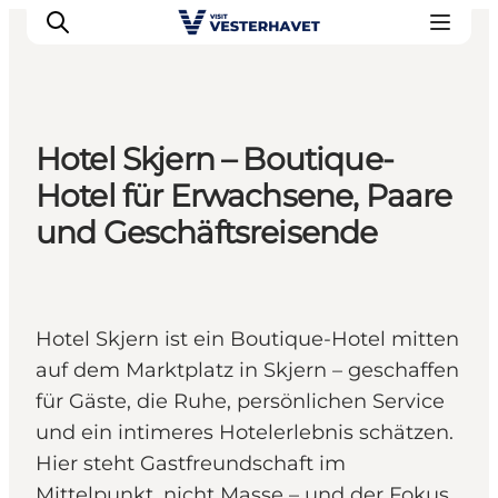
Hotel Skjern – Boutique-
Events
Hotel für Erwachsene, Paare
Erlebnisse
und Geschäftsreisende
Unsere Städte
Essen & Übernachtung
Tickets kaufen
Hotel Skjern ist ein Boutique-Hotel mitten
Plane deine Reise
auf dem Marktplatz in Skjern – geschaffen
für Gäste, die Ruhe, persönlichen Service
und ein intimeres Hotelerlebnis schätzen.
Hier steht Gastfreundschaft im
Mittelpunkt, nicht Masse – und der Fokus