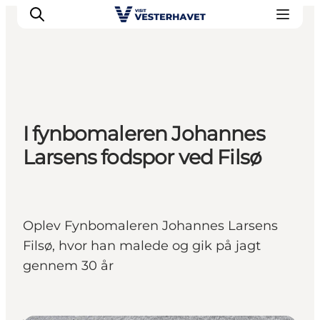
Events
I fynbomaleren Johannes
Erlebnisse
Larsens fodspor ved Filsø
Unsere Städte
Essen & Übernachtung
Tickets kaufen
Plane deine Reise
Oplev Fynbomaleren Johannes Larsens
Filsø, hvor han malede og gik på jagt
gennem 30 år