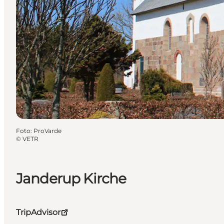
Foto
:
ProVarde
©
VETR
Janderup Kirche
TripAdvisor