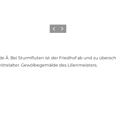
Zurück
Weiter
de Å. Bei Sturmfluten ist der Friedhof ab und zu übers
ittelalter. Gewölbegemälde des Lilienmeisters.