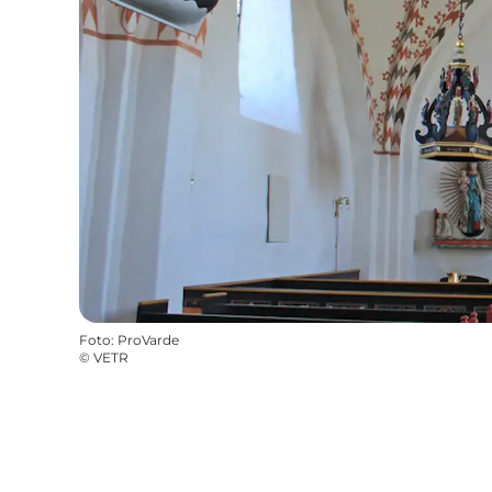
Foto
:
ProVarde
©
VETR