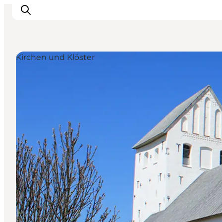
Kirchen und Klöster
Events
Erlebnisse
Unsere Städte
Essen & Übernachtung
Tickets kaufen
Plane deine Reise