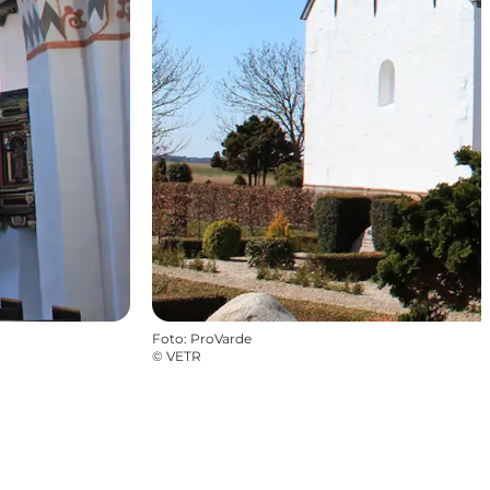
Foto
:
ProVarde
©
VETR