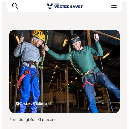
Sport und Aktivitäten
Events
Erlebnisse
Unsere Städte
Essen & Übernachtung
Tickets kaufen
Plane deine Reise
Oksbøl, Südjütland
Foto
:
Junglefun Klatrepark