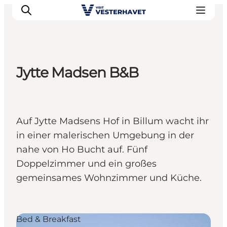
Jytte Madsen B&B
Events
Erlebnisse
Unsere Städte
Auf Jytte Madsens Hof in Billum wacht ihr
Essen & Übernachtung
in einer malerischen Umgebung in der
Tickets kaufen
nahe von Ho Bucht auf. Fünf
Plane deine Reise
Doppelzimmer und ein großes
gemeinsames Wohnzimmer und Küche.
Bed & Breakfast