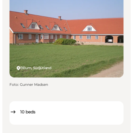
Billum, Südjütland
Foto
:
Gunner Madsen
10
beds