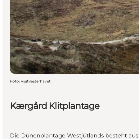
Foto
:
VisitVesterhavet
Kærgård Klitplantage
Die Dünenplantage Westjütlands besteht aus sc