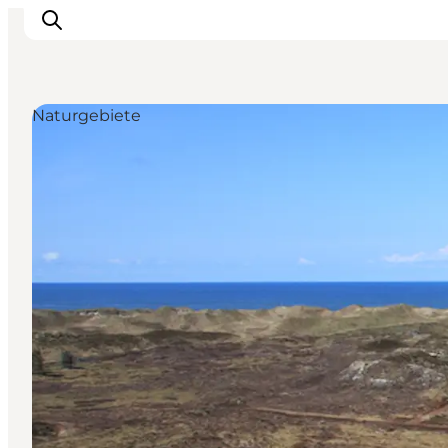
Naturgebiete
Events
Erlebnisse
Unsere Städte
Essen & Übernachtung
Tickets kaufen
Plane deine Reise