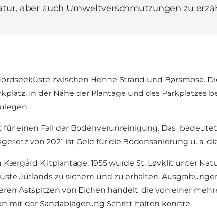
 Natur, aber auch Umweltverschmutzungen zu erzä
 Nordseeküste zwischen Henne Strand und Børsmose. Die
platz. In der Nähe der Plantage und des Parkplatzes bef
ulegen.
 für einen Fall der Bodenverunreinigung. Das bedeutet,
gesetz von 2021 ist Geld für die Bodensanierung u. a. d
hen Kærgård Klitplantage. 1955 wurde St. Løvklit unter Na
ste Jütlands zu sichern und zu erhalten. Ausgrabungen 
ren Astspitzen von Eichen handelt, die von einer mehre
n mit der Sandablagerung Schritt halten konnte.