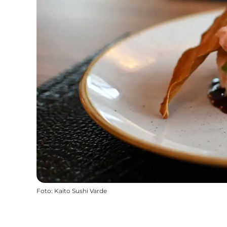
Foto
:
Kaito Sushi Varde