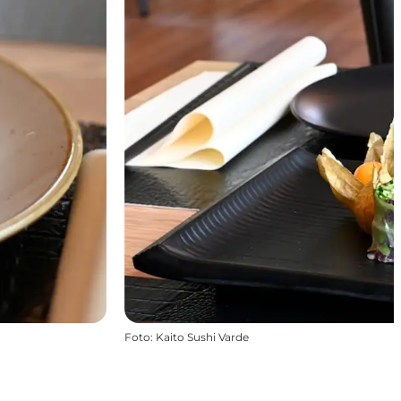
Foto
:
Kaito Sushi Varde