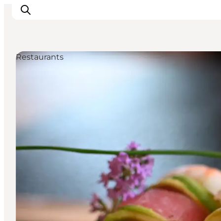
Restaurants
Events
Erlebnisse
Unsere Städte
Essen & Übernachtung
Tickets kaufen
Plane deine Reise