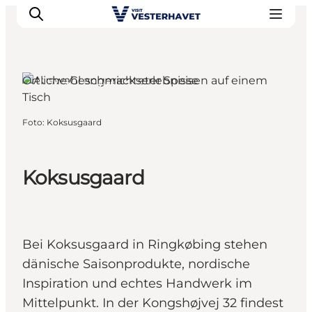
Örtliche Geschmackserlebnisse
Ringkøbing, Westjütland
Events
Foto
:
Koksusgaard
Erlebnisse
Unsere Städte
Koksusgaard
Essen & Übernachtung
Tickets kaufen
Plane deine Reise
Bei Koksusgaard in Ringkøbing stehen
dänische Saisonprodukte, nordische
Inspiration und echtes Handwerk im
Mittelpunkt. In der Kongshøjvej 32 findest