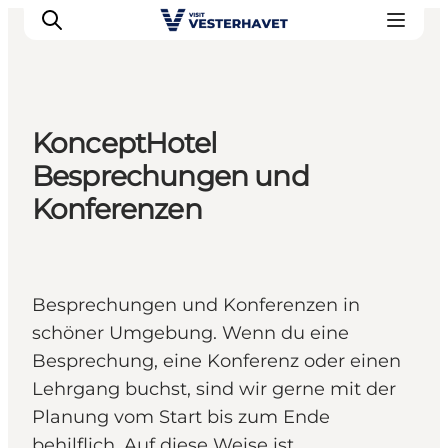
KonceptHotel
Events
Besprechungen und
Erlebnisse
Konferenzen
Unsere Städte
Essen & Übernachtung
Tickets kaufen
Besprechungen und Konferenzen in
Plane deine Reise
schöner Umgebung. Wenn du eine
Besprechung, eine Konferenz oder einen
Lehrgang buchst, sind wir gerne mit der
Planung vom Start bis zum Ende
behilflich. Auf diese Weise ist