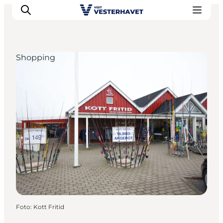
Shopping
Events
Erlebnisse
Unsere Städte
Essen & Übernachtung
Tickets kaufen
Plane deine Reise
Foto
:
Kott Fritid