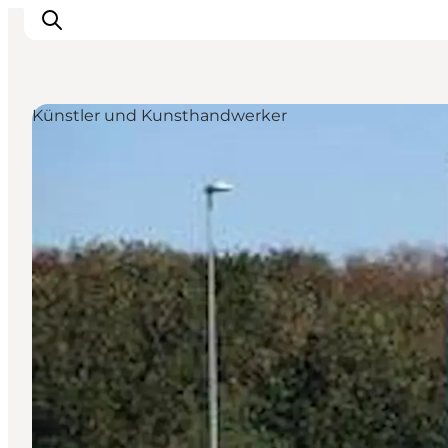
Künstler und Kunsthandwerker
Events
Erlebnisse
Unsere Städte
Essen & Übernachtung
Tickets kaufen
Plane deine Reise