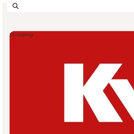
Shopping
Events
Erlebnisse
Unsere Städte
Essen & Übernachtung
Tickets kaufen
Plane deine Reise