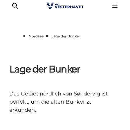
■
■
Nordsee
Lage der Bunker
Events
Erlebnisse
Unsere Städte
Lage der Bunker
Essen & Übernachtung
Tickets kaufen
Plane deine Reise
Das Gebiet nördlich von Søndervig ist
perfekt, um die alten Bunker zu
erkunden.